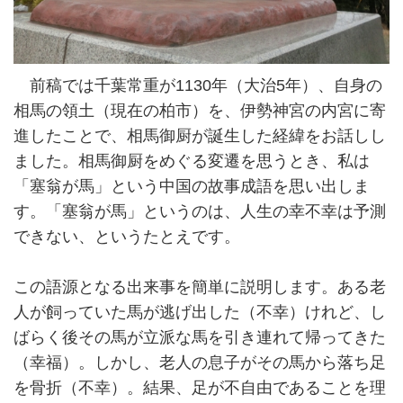
前稿では千葉常重が1130年（大治5年）、自身の
相馬の領土（現在の柏市）を、伊勢神宮の内宮に寄
進したことで、相馬御厨が誕生した経緯をお話しし
ました。相馬御厨をめぐる変遷を思うとき、私は
「塞翁が馬」という中国の故事成語を思い出しま
す。「塞翁が馬」というのは、人生の幸不幸は予測
できない、というたとえです。
この語源となる出来事を簡単に説明します。ある老
人が飼っていた馬が逃げ出した（不幸）けれど、し
ばらく後その馬が立派な馬を引き連れて帰ってきた
（幸福）。しかし、老人の息子がその馬から落ち足
を骨折（不幸）。結果、足が不自由であることを理