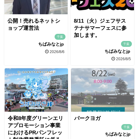
公開！売れるネットシ
8/11（火）ジェフサス
ョップ運営法
テナサマーフェスに参
加します。
千葉
ちばみなとjp
千葉
ちばみなとjp
2026/8/6
2026/8/5
令和8年度グリーンエリ
パークヨガ
アプロモーション事業
千葉
におけるPRパンフレッ
ちばみなとjp