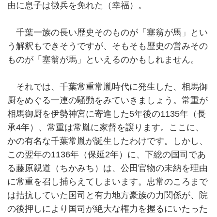
由に息子は徴兵を免れた（幸福）。
千葉一族の長い歴史そのものが「塞翁が馬」とい
う解釈もできそうですが、そもそも歴史の営みその
ものが「塞翁が馬」といえるのかもしれません。
それでは、千葉常重常胤時代に発生した、相馬御
厨をめぐる一連の騒動をみていきましょう。常重が
相馬御厨を伊勢神宮に寄進した5年後の1135年（長
承4年）、常重は常胤に家督を譲ります。ここに、
かの有名な千葉常胤が誕生したわけです。しかし、
この翌年の1136年（保延2年）に、下総の国司であ
る藤原親道（ちかみち）は、公田官物の未納を理由
に常重を召し捕らえてしまいます。忠常のころまで
は拮抗していた国司と有力地方豪族の力関係が、院
の後押しにより国司が絶大な権力を握るにいたった