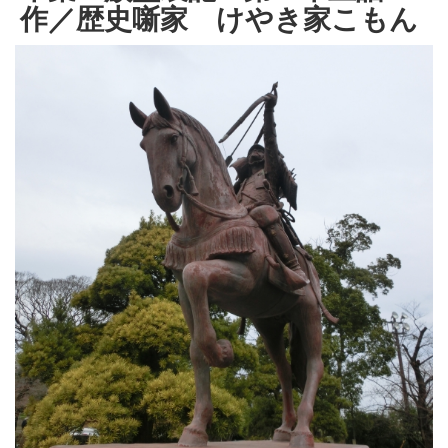
作／歴史噺家 けやき家こもん