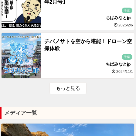
年2月号】
千葉
ちばみなとjp
2025/2/6
チバノサトを空から堪能！ドローン空
撮体験
千葉
ちばみなとjp
2024/11/1
もっと見る
メディア一覧