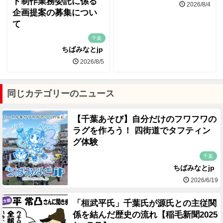
ト制作業務委託に係る
2026/8/4
企画提案の募集につい
て
千葉
ちばみなとjp
2026/8/5
同じカテゴリーのニュース
【千葉あそび】自分だけのフワフワの
ラグを作ろう！ 四街道でタフティン
グ体験
千葉
ちばみなとjp
2026/6/19
「桓武平氏」千葉氏が源氏との主従関
係を結んだ歴史の流れ【稲毛新聞2025