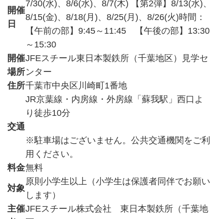
7/30(水)、8/6(水)、8/7(木) 【第2弾】8/13(水)、
開催
8/15(金)、8/18(月)、8/25(月)、8/26(火)時間：
日
【午前の部】9:45～11:45 【午後の部】13:30
～15:30
開催
JFEスチール東日本製鉄所（千葉地区）見学セ
場所
ンター
住所
千葉市中央区川崎町1番地
JR京葉線・内房線・外房線「蘇我駅」西口よ
り徒歩10分
交通
※駐車場はございません。公共交通機関をご利
用ください。
料金
無料
原則小学生以上（小学生は保護者同伴でお願い
対象
します）
主催
JFEスチール株式会社 東日本製鉄所（千葉地