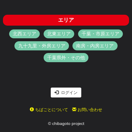
エリア
北西エリア
北東エリア
千葉・市原エリア
九十九里・外房エリア
南房・内房エリア
千葉県外・その他
ログイン
ちばごとについて
お問い合わせ
© chibagoto project