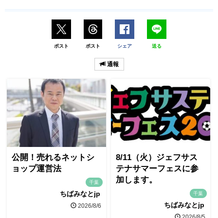
ポスト
ポスト
シェア
送る
通報
公開！売れるネットシ
8/11（火）ジェフサス
ョップ運営法
テナサマーフェスに参
加します。
千葉
ちばみなとjp
千葉
ちばみなとjp
2026/8/6
2026/8/5