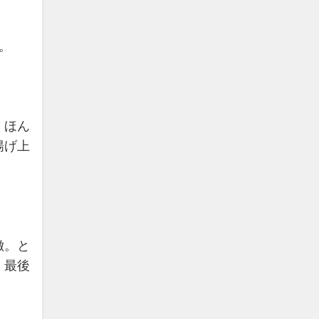
。
、ほん
揚げ上
徴。と
、最後