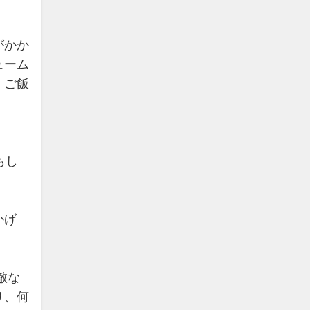
がかか
ューム
、ご飯
もし
かげ
敵な
り、何