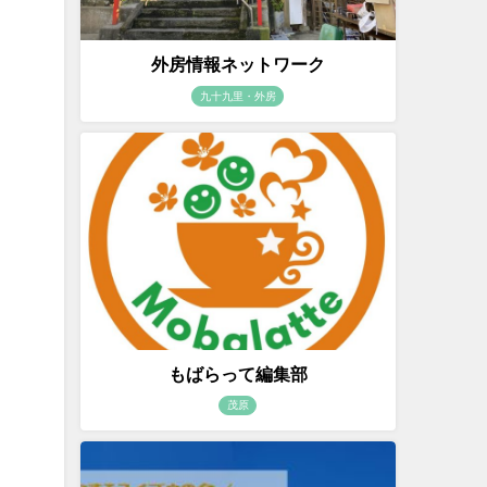
外房情報ネットワーク
九十九里・外房
もばらって編集部
茂原