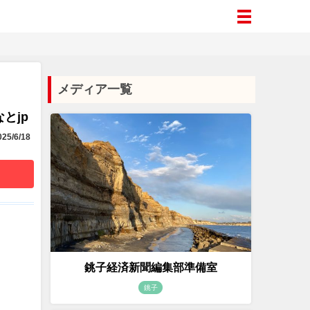
メディア一覧
とjp
25/6/18
銚子経済新聞編集部準備室
銚子