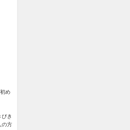
。
。初め
きびき
人の方