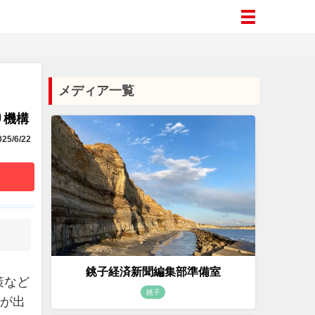
メディア一覧
り機構
25/6/22
銚子経済新聞編集部準備室
策など
銚子
クが出