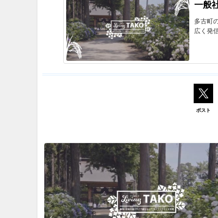
一般
多古町
広く発信
ポスト