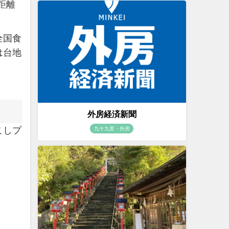
距離
全国食
は台地
外房経済新聞
こしプ
九十九里・外房