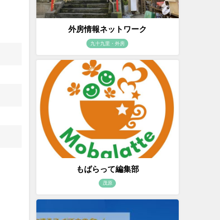
外房情報ネットワーク
九十九里・外房
もばらって編集部
茂原