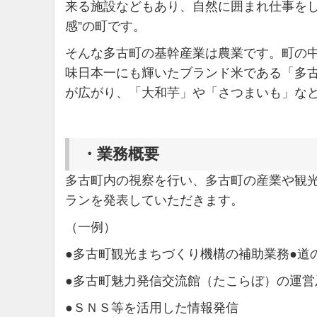
来る施設などもあり、自然に囲まれ仕事をし
感”の町です。
そんな多古町の基幹産業は農業です。町の
味日本一にも輝いたブランド米である「多
が広がり、「大和芋」や「さつまいも」な
・
業務概要
多古町内の視察を行い、多古町の産業や観
ランを発表していただきます。
（一例）
●多古町観光まちづくり機構の補助業務●道
●多古町魅力発信交流館（たこらぼ）の運営
●ＳＮＳ等を活用した情報発信