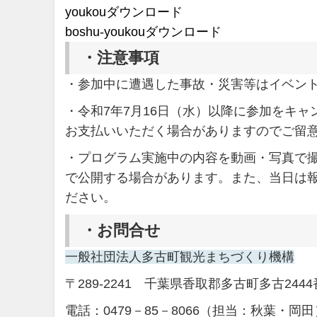
youkou
ダウンロード
boshu-youkou
ダウンロード
・
注意事項
・参加中に遭遇した事故・災害等はイベン
・令和7年7月16日（水）以降に参加をキャ
お支払いいただく場合がありますのでご留
・プログラム実施中の内容を動画・写真で撮
で公開する場合があります。また、当日は
ださい。
・
お問合せ
一般社団法人多古町観光まちづくり機構
〒289-2241 千葉県香取郡多古町多古2444
電話：0479－85－8066（担当：秋葉・岡田