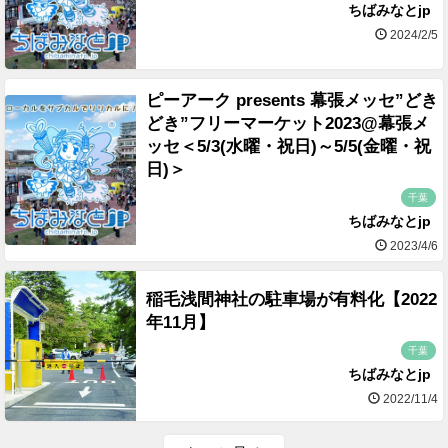
ちばみなとjp
2024/2/5
ピーアーク presents 幕張メッセ”どき
どき”フリーマーケット2023@幕張メ
ッセ＜5/3(水曜・祝日)～5/5(金曜・祝
日)＞
千葉
ちばみなとjp
2023/4/6
稲毛浅間神社の駐車場が有料化【2022
年11月】
千葉
ちばみなとjp
2022/11/4