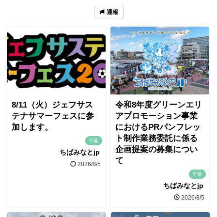
通報
8/11（火）ジェフサス
令和8年度グリーンエリ
テナサマーフェスに参
アプロモーション事業
加します。
におけるPRパンフレッ
ト制作業務委託に係る
千葉
企画提案の募集につい
ちばみなとjp
て
2026/8/5
千葉
ちばみなとjp
2026/8/5