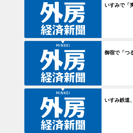
いすみで「
御宿で「つ
いすみ鉄道