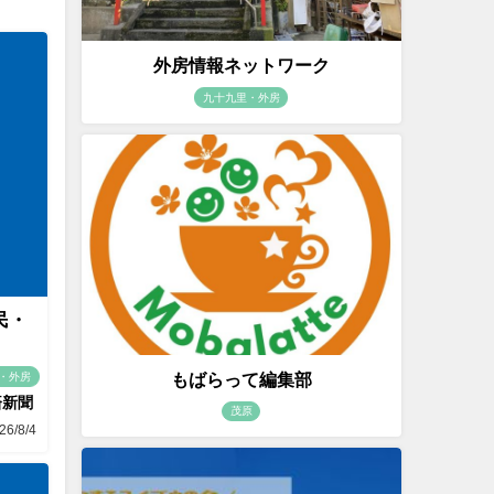
外房情報ネットワーク
九十九里・外房
民・
もばらって編集部
・外房
済新聞
茂原
26/8/4