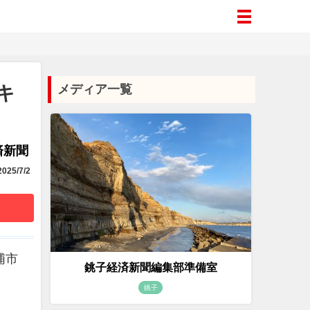
キ
メディア一覧
済新聞
025/7/2
浦市
銚子経済新聞編集部準備室
銚子