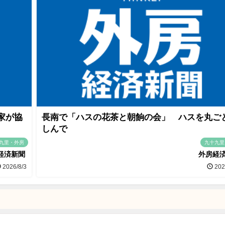
家が協
長南で「ハスの花茶と朝餉の会」 ハスを丸ご
しんで
九里・外房
九十九里
経済新聞
外房経
2026/8/3
202