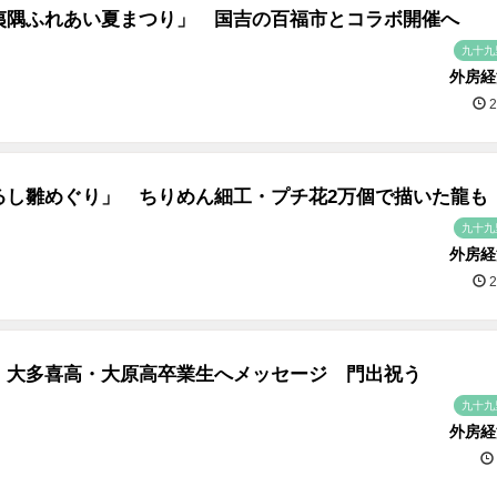
夷隅ふれあい夏まつり」 国吉の百福市とコラボ開催へ
九十九
外房経
2
るし雛めぐり」 ちりめん細工・プチ花2万個で描いた龍も
九十九
外房経
2
、大多喜高・大原高卒業生へメッセージ 門出祝う
九十九
外房経