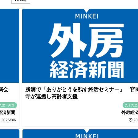
講演会
勝浦で「ありがとうを残す終活セミナー」 官
寺が連携し高齢者支援
九里・外房
九十九里
経済新聞
外房経
2026/8/6
20