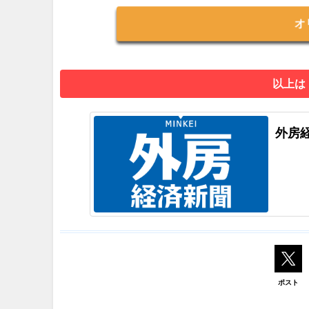
オ
以上は
外房
ポスト