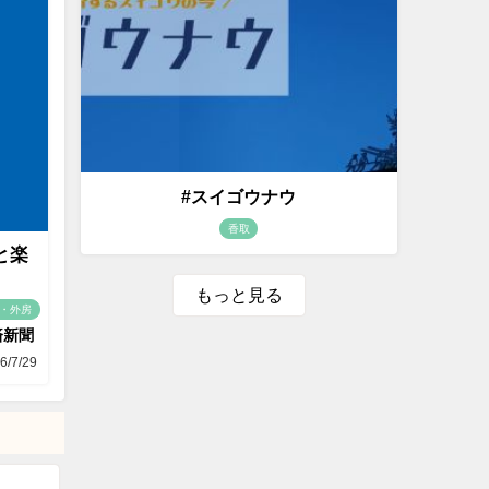
#スイゴウナウ
香取
と楽
もっと見る
・外房
済新聞
6/7/29