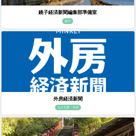
銚子経済新聞編集部準備室
銚子
外房経済新聞
九十九里・外房