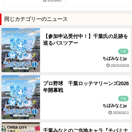
2026/8/5
同じカテゴリーのニュース
【参加申込受付中！】千葉氏の足跡を
巡るバスツアー
千葉
ちばみなとjp
2023/10/18
プロ野球 千葉ロッテマリーンズ2026
年開幕戦
千葉
ちばみなとjp
2026/3/11
千葉みなとのご当地キャラ『チバミナ