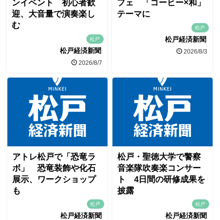
ンイベント 初心者歓
フェ 「コーヒー×和」
迎、大音量で演奏楽し
テーマに
む
松戸
松戸経済新聞
松戸
松戸経済新聞
2026/8/3
2026/8/7
アトレ松戸で「恐竜ラ
松戸・聖徳大学で警察
ボ」 恐竜装飾や化石
音楽隊吹奏楽コンサー
展示、ワークショップ
ト 4日間の研修成果を
も
披露
松戸
松戸
松戸経済新聞
松戸経済新聞