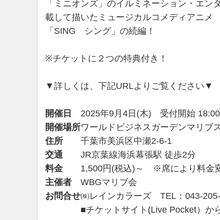
「ミニオンズ」のイルミネーション・エン
載して描いたミュージカルコメディアニメ
「SING シング」の続編！
※チケットに２つの特典付き！
▼詳しくは、下記URLよりご覧ください▼
開催日
2025年9月4日(木) 受付開始 18:
開催場所
ワールドビジネスガーデンマリブス
住所
千葉市美浜区中瀬2-6-1
交通
JR京葉線海浜幕張駅 徒歩2分
料金
1,500円(税込)～ ※席により
主催者
WBGマリブ会
お問合せ
㈱レインカラーズ TEL：043-205
■チケットサイト(Live Pocket