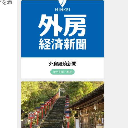
グを満
外房経済新聞
九十九里・外房
。