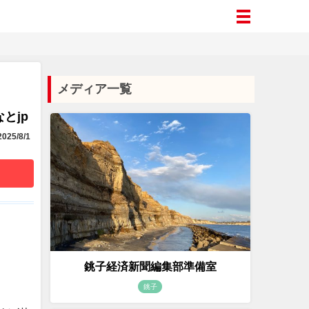
メディア一覧
とjp
025/8/1
銚子経済新聞編集部準備室
銚子