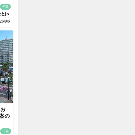
千葉
とjp
26/8/6
にお
案の
千葉