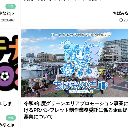
千葉
みなとjp
ちばみな
2026/8/7
20
加しま
令和8年度グリーンエリアプロモーション事業
けるPRパンフレット制作業務委託に係る企画提
募集について
千葉
みなとjp