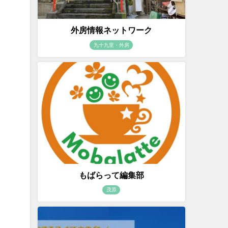
外房情報ネットワーク
九十九里・外房
もばらって編集部
茂原