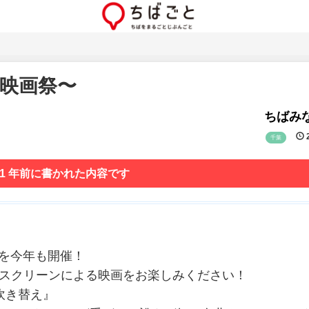
空の映画祭〜
ちばみな
2
千葉
 1 年前に書かれた内容です
〜」を今年も開催！
型スクリーンによる映画をお楽しみください！
吹き替え』