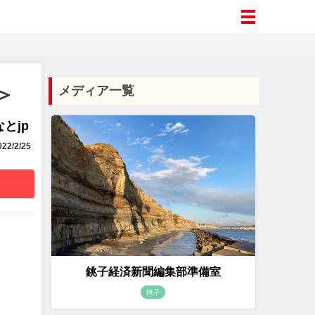
＞
メディア一覧
とjp
22/2/25
銚子経済新聞編集部準備室
銚子