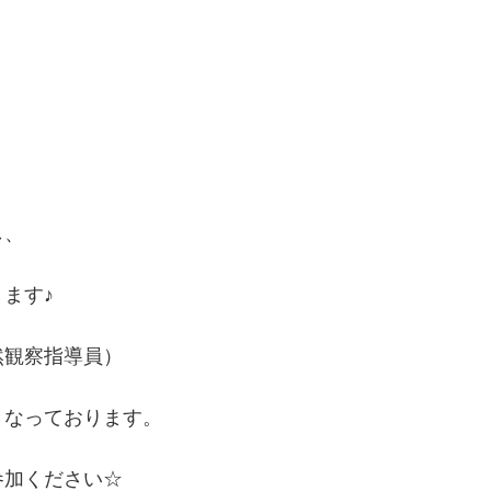
し、
ます♪
然観察指導員）
となっております。
参加ください☆