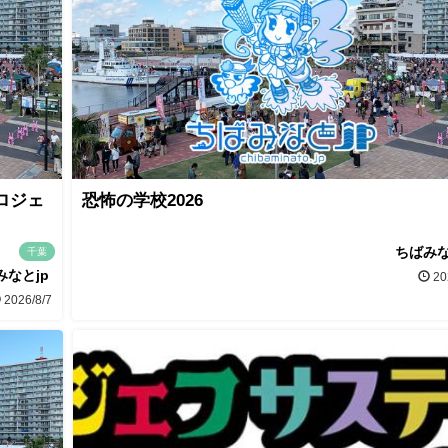
ロジェ
恐怖の学校2026
ちばみな
千葉
みなとjp
20
2026/8/7