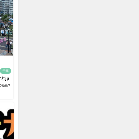
千葉
とjp
26/8/7