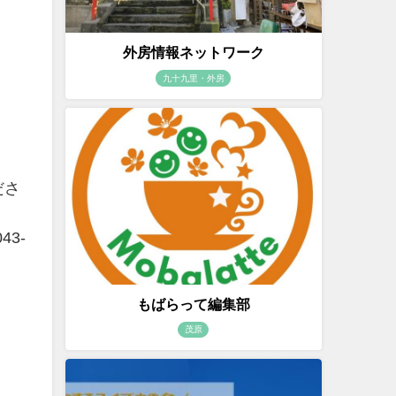
外房情報ネットワーク
九十九里・外房
ださ
43-
もばらって編集部
茂原