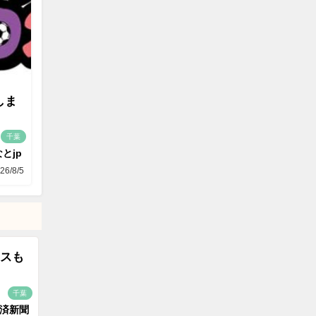
しま
千葉
とjp
26/8/5
スも
千葉
済新聞