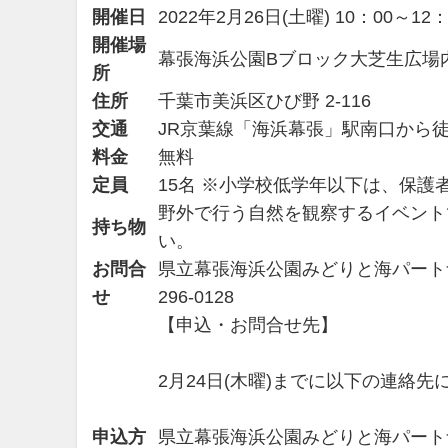
開催日
2022年2月26日(土曜) 10：00
開催場
幕張海浜公園Bブロック大芝生広場
所
住所
千葉市美浜区ひび野 2-116
交通
JR京葉線「海浜幕張」駅南口から徒
料金
無料
定員
15名 ※小学校低学年以下は、保
野外で行う自然を観察するイベント
持ち物
い。
お問合
県立幕張海浜公園みどりと海パートナーズ(
せ
296-0128
【申込・お問合せ先】
2月24日(木曜)までに以下の連絡
申込方
県立幕張海浜公園みどりと海パート