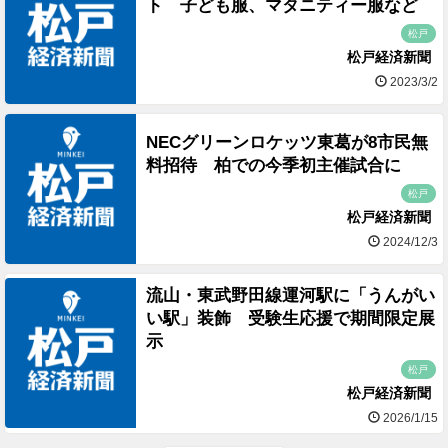
ト 子ども服、マタニティー服など
松戸
松戸経済新聞
2023/3/2
NECグリーンロケッツ東葛が8市民無
料招待 柏での今季初主催試合に
松戸
松戸経済新聞
2024/12/3
流山・東武野田線運河駅に「うんがい
い駅」装飾 受験生応援で期間限定展
示
松戸
松戸経済新聞
2026/1/15