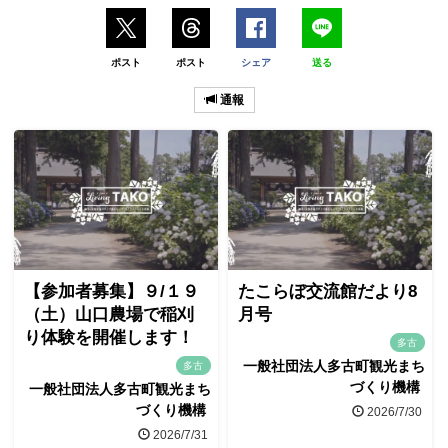
ポスト
ポスト
シェア
送る
通報
【参加者募集】９/１９
たこらぼ交流館だより8
（土）山口農場で稲刈
月号
り体験を開催します！
多古
一般社団法人多古町観光まち
多古
づくり機構
一般社団法人多古町観光まち
づくり機構
2026/7/30
2026/7/31