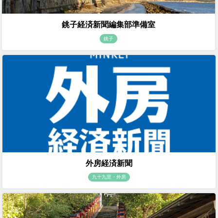
銚子経済新聞編集部準備室
銚子
外房経済新聞
九十九里・外房