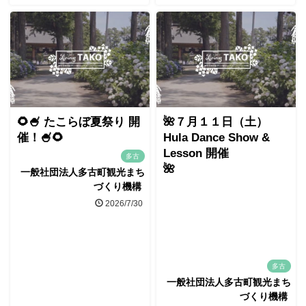
🌻🍧 たこらぼ夏祭り 開
🌺７月１１日（土）
催！🍧🌻
Hula Dance Show &
Lesson 開催
多古
🌺
一般社団法人多古町観光まち
づくり機構
2026/7/30
多古
一般社団法人多古町観光まち
づくり機構