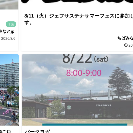
8/11（火）ジェフサステナサマーフェスに参加
す。
千葉
みなとjp
ちばみな
2026/8/6
20
業にお
パークヨガ