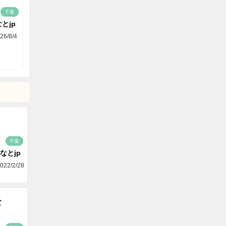
千葉
とjp
26/8/4
千葉
なとjp
022/2/28
な