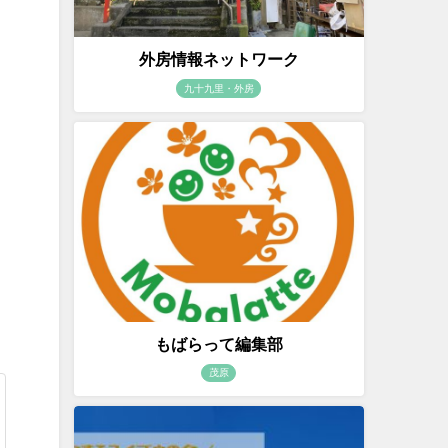
外房情報ネットワーク
九十九里・外房
もばらって編集部
茂原