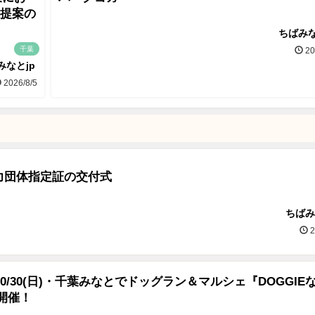
画提案の
ちばみな
千葉
20
みなとjp
2026/8/5
力団体指定証の交付式
ちばみ
2
)～10/30(日)・千葉みなとでドッグラン＆マルシェ『DOGGIE
』開催！