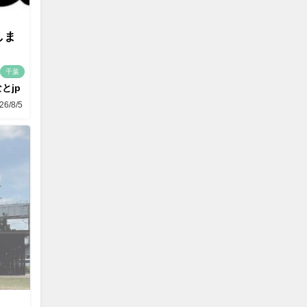
しま
千葉
とjp
26/8/5