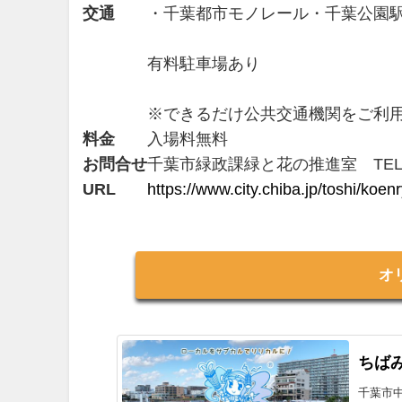
交通
・千葉都市モノレール・千葉公園
有料駐車場あり
※できるだけ公共交通機関をご利
料金
入場料無料
お問合せ
千葉市緑政課緑と花の推進室 TEL：04
URL
https://www.city.chiba.jp/toshi/koe
オ
ちばみ
千葉市