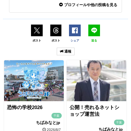
プロフィールや他の投稿を見る
ポスト
ポスト
シェア
送る
通報
恐怖の学校2026
公開！売れるネットシ
ョップ運営法
千葉
ちばみなとjp
千葉
ちばみなとjp
2026/8/7