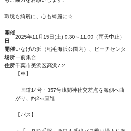
もご協力をお願いします。
環境も綺麗に、心も綺麗に☆
開催
2025年11月15日(土) 9:30～11:00（雨天中止）
日
開催
いなげの浜（稲毛海浜公園内）、ビーチセンタ
場所
ー前集合
住所
千葉市美浜区高浜7-2
【車】
国道14号・357号浅間神社交差点を海側へ曲
がり、約2㎞直進
【バス】