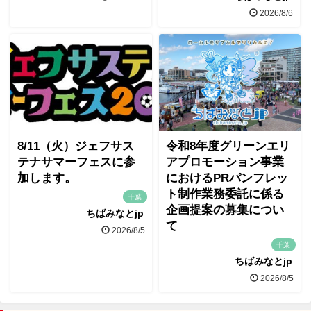
2026/8/6
8/11（火）ジェフサス
令和8年度グリーンエリ
テナサマーフェスに参
アプロモーション事業
加します。
におけるPRパンフレッ
ト制作業務委託に係る
千葉
企画提案の募集につい
ちばみなとjp
て
2026/8/5
千葉
ちばみなとjp
2026/8/5