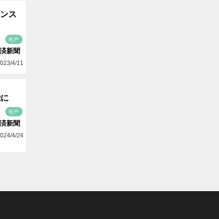
ンス
松戸
済新聞
023/4/11
能に
松戸
済新聞
024/4/24