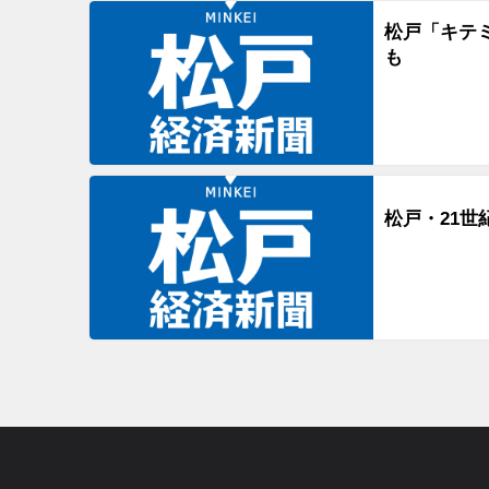
松戸「キテ
も
松戸・21