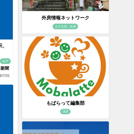
外房情報ネットワーク
九十九里・外房
示、
松戸
済新聞
6/7/31
もばらって編集部
茂原