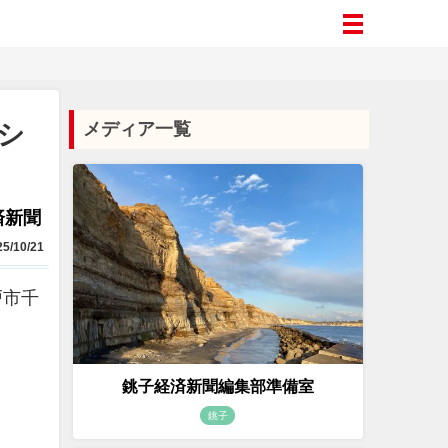
シ
メディア一覧
済新聞
5/10/21
戸市千
銚子経済新聞編集部準備室
銚子