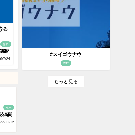
彩る
松戸
済新聞
#スイゴウナウ
6/7/24
香取
もっと見る
松戸
済新聞
22/11/16