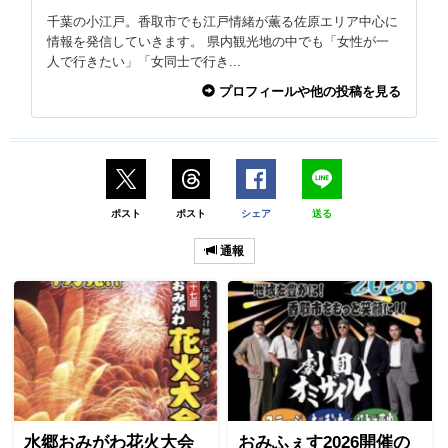
千葉の小江戸。香取市でも江戸情緒が薫る佐原エリア中心に
情報を発信していきます。 県内観光地の中でも「女性が一
人で行きたい」「女同士で行き...
プロフィールや他の投稿を見る
ポスト
ポスト
シェア
送る
通報
水郷おみがわ花火大会
おみふぇす2026開催の