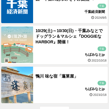
千葉
千葉経済新聞
2024/9/5
10/29(土)～10/30(日)・千葉みなとで
ドッグラン＆マルシェ『DOGGIEな
HARBOR』開催！
千葉
ちばみなとjp
2022/10/18
鴨川 味な宿「蓬莱屋」
千葉
ちばみなとjp
2023/2/18