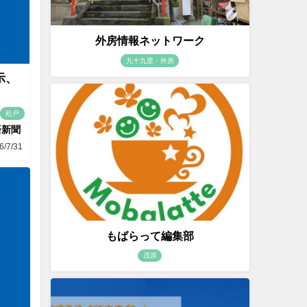
外房情報ネットワーク
九十九里・外房
示、
松戸
済新聞
6/7/31
もばらって編集部
茂原