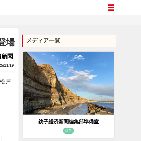
登場
メディア一覧
済新聞
5/11/19
#松戸
銚子経済新聞編集部準備室
銚子