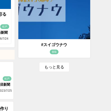
彩る
松戸
済新聞
6/7/24
#スイゴウナウ
香取
もっと見る
松戸
済新聞
023/7/25
作り