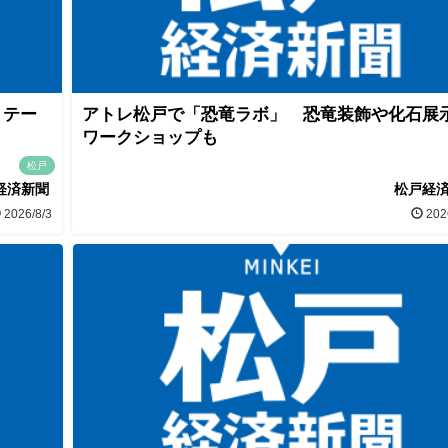
」テー
アトレ松戸で「恐竜ラボ」 恐竜装飾や化石展
ワークショップも
松戸
経済新聞
松戸経
2026/8/3
202