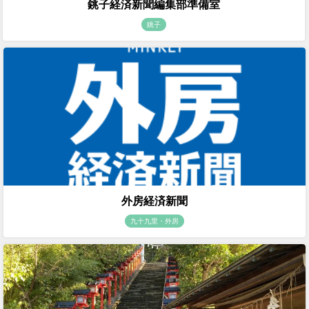
銚子経済新聞編集部準備室
銚子
外房経済新聞
九十九里・外房