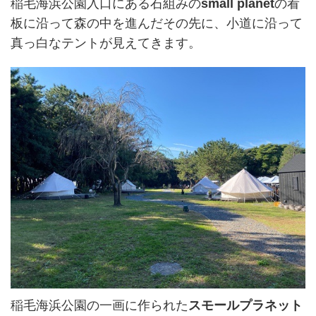
稲毛海浜公園入口にある石組みの
small planet
の看
板に沿って森の中を進んだその先に、小道に沿って
真っ白なテントが見えてきます。
稲毛海浜公園の一画に作られた
スモールプラネット