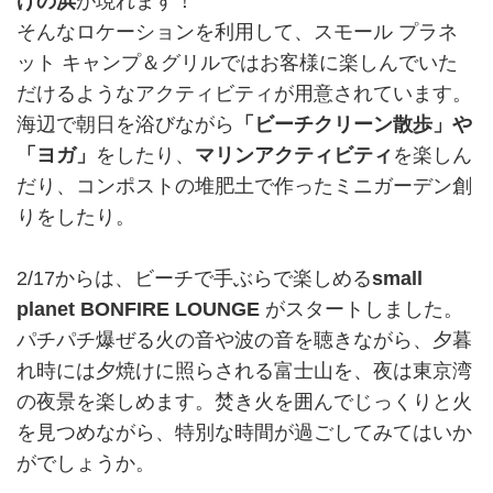
げの浜
が現れます！
そんなロケーションを利用して、スモール プラネ
ット キャンプ＆グリルではお客様に楽しんでいた
だけるようなアクティビティが用意されています。
海辺で朝日を浴びながら
「ビーチクリーン散歩」や
「ヨガ」
をしたり、
マリンアクティビティ
を楽しん
だり、コンポストの堆肥土で作ったミニガーデン創
りをしたり。
2/17からは、ビーチで手ぶらで楽しめる
small
planet BONFIRE LOUNGE
がスタートしました。
パチパチ爆ぜる火の音や波の音を聴きながら、夕暮
れ時には夕焼けに照らされる富士山を、夜は東京湾
の夜景を楽しめます。焚き火を囲んでじっくりと火
を見つめながら、特別な時間が過ごしてみてはいか
がでしょうか。