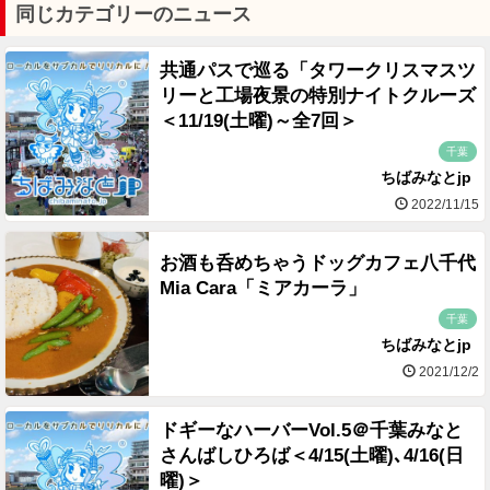
同じカテゴリーのニュース
共通パスで巡る「タワークリスマスツ
リーと工場夜景の特別ナイトクルーズ
＜11/19(土曜)～全7回＞
千葉
ちばみなとjp
2022/11/15
お酒も呑めちゃうドッグカフェ八千代
Mia Cara「ミアカーラ」
千葉
ちばみなとjp
2021/12/2
ドギーなハーバーVol.5＠千葉みなと
さんばしひろば＜4/15(土曜)､4/16(日
曜)＞