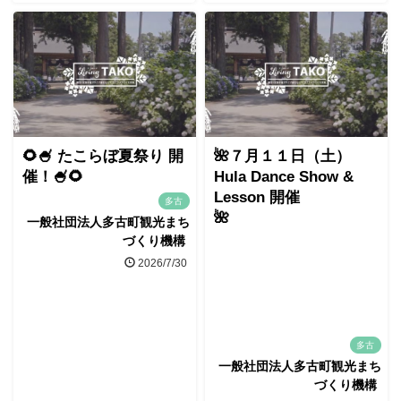
🌻🍧 たこらぼ夏祭り 開
🌺７月１１日（土）
催！🍧🌻
Hula Dance Show &
Lesson 開催
多古
🌺
一般社団法人多古町観光まち
づくり機構
2026/7/30
多古
一般社団法人多古町観光まち
づくり機構