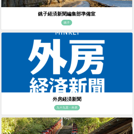
銚子経済新聞編集部準備室
銚子
外房経済新聞
九十九里・外房