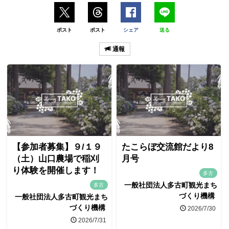
ポスト
ポスト
シェア
送る
通報
【参加者募集】９/１９
たこらぼ交流館だより8
（土）山口農場で稲刈
月号
り体験を開催します！
多古
一般社団法人多古町観光まち
多古
づくり機構
一般社団法人多古町観光まち
づくり機構
2026/7/30
2026/7/31