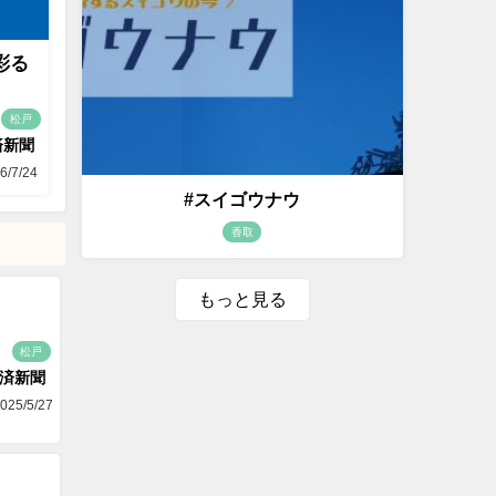
彩る
松戸
済新聞
6/7/24
#スイゴウナウ
香取
もっと見る
松戸
済新聞
025/5/27