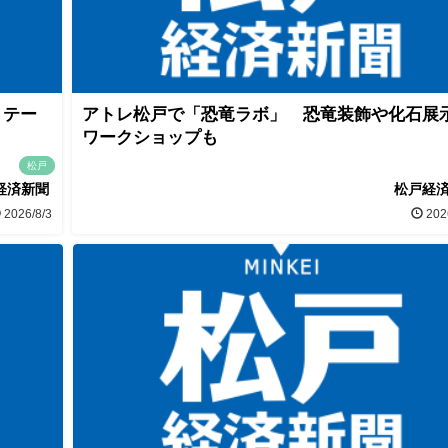
」テー
アトレ松戸で「恐竜ラボ」 恐竜装飾や化石展
ワークショップも
松戸
経済新聞
松戸経
2026/8/3
202