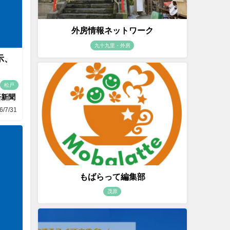
外房情報ネットワーク
九十九里・外房
示、
松戸
済新聞
6/7/31
もばらって編集部
茂原