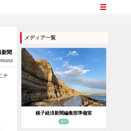
メディア一覧
済新聞
5/12/12
にチ
銚子経済新聞編集部準備室
銚子