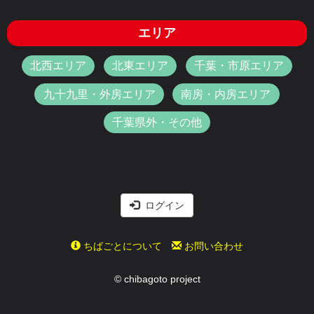
エリア
北西エリア
北東エリア
千葉・市原エリア
九十九里・外房エリア
南房・内房エリア
千葉県外・その他
ログイン
ちばごとについて
お問い合わせ
© chibagoto project