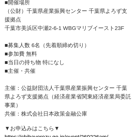
■開催場所
（公財）千葉県産業振興センター 千葉県よろず支
援拠点
千葉市美浜区中瀬2-6-1 WBGマリブイースト23F
■募集人数 6名（先着順締め切り）
■参加費 無料
■当日の持ち物 特になし
■主催・共催
主催：公益財団法人千葉県産業振興センター 千葉
県よろず支援拠点（経済産業省関東経済産業局委託
事業）
共催：株式会社日本政策金融公庫
▼お申込みはこちら▼
https://chibayorozu.go.jp/event/260226am/