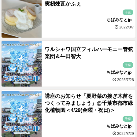
実籾煉瓦かふぇ
千葉
ちばみなとjp
2022/8/7
ワルシャワ国立フィルハーモニー管弦
楽団＆牛田智大
千葉
ちばみなとjp
2025/7/28
講座のお知らせ「夏野菜の接ぎ木苗を
つくってみましょう」@千葉市都市緑
化植物園＜4/29(金曜・祝日)＞
千葉
ちばみなとjp
2022/3/29