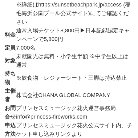
※詳細はhttps://sunsetbeachpark.jp/access (稲
毛海浜公園プール公式サイト)にてご確認くだ
さい
通常入場チケット8,800円▶日本記録認定キャ
料金
ンペーンで5,800円
定員
7,000名
未就園児は無料・小学生半額 ※中学生以上は
対象
通常
持ち
※飲食物・レジャーシート・三脚は持込禁止
物
主催
株式会社OHANA GLOBAL COMPANY
者
お問
プリンセスミュージック花火運営事務局
合せ
info@princess-fireworks.com
申込
プリンセスミュージック花火公式サイト内、チ
方法
ケット申し込みリンクより