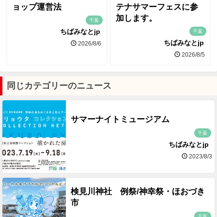
ョップ運営法
テナサマーフェスに参
加します。
千葉
ちばみなとjp
千葉
ちばみなとjp
2026/8/6
2026/8/5
同じカテゴリーのニュース
サマーナイトミュージアム
千葉
ちばみなとjp
2023/8/3
検見川神社 例祭/神幸祭・ほおづき
市
千葉