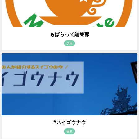
もばらって編集部
茂原
#スイゴウナウ
香取