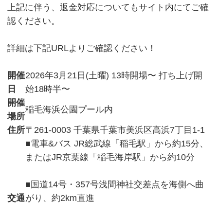
上記に伴う、返金対応についてもサイト内にてご確
認ください。
詳細は下記URLよりご確認ください！
開催
2026年3月21日(土曜) 13時開場〜 打ち上げ開
日
始18時半〜
開催
稲毛海浜公園プール内
場所
住所
〒261-0003 千葉県千葉市美浜区高浜7丁目1-1
■電車&バス JR総武線「稲毛駅」から約15分、
またはJR京葉線「稲毛海岸駅」から約10分
■国道14号・357号浅間神社交差点を海側へ曲
交通
がり、約2km直進