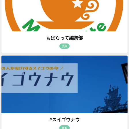
もばらって編集部
茂原
#スイゴウナウ
香取