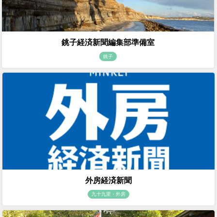
銚子経済新聞編集部準備室
銚子
外房経済新聞
九十九里・外房