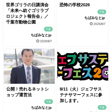
世界ゴリラの日講演会
恐怖の学校2026
「未来へ紡ぐゴリラプ
千葉
ロジェクト報告会」／
ちばみなとjp
千葉市動物公園
2026/8/7
千葉
ちばみなとjp
2026/8/7
公開！売れるネットシ
8/11（火）ジェフサス
ョップ運営法
テナサマーフェスに参
加します。
千葉
ちばみなとjp
千葉