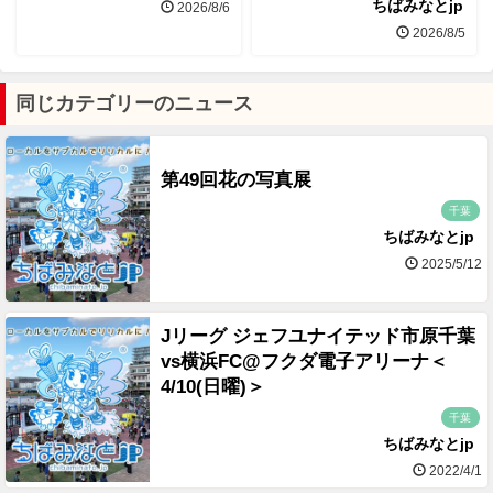
ちばみなとjp
2026/8/6
2026/8/5
同じカテゴリーのニュース
第49回花の写真展
千葉
ちばみなとjp
2025/5/12
Jリーグ ジェフユナイテッド市原千葉
vs横浜FC@フクダ電子アリーナ＜
4/10(日曜)＞
千葉
ちばみなとjp
2022/4/1