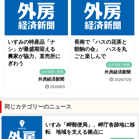
いすみの特産品「ナ
長南で「ハスの花茶と
シ」が最盛期迎える
朝餉の会」 ハスを丸
農家が協力、直売所に
ごと楽しんで
ぎわう
九十九里・外房
外房経済新聞
九十九里・外房
外房経済新聞
2026/7/29
2026/8/3
同じカテゴリーのニュース
いすみ「岬郵便局」、岬庁舎跡地に移
転 地域を支える拠点に