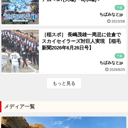
千葉
ちばみなとjp
2023/3/6
［稲スポ］ 長嶋茂雄一周忌に佐倉で
スカイセイラーズ対巨人実現 【稲毛
新聞2026年6月26日号】
千葉
ちばみなとjp
2026/6/25
もっと見る
メディア一覧