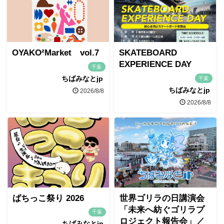
OYAKO²Market vol.7
SKATEBOARD
EXPERIENCE DAY
千葉
ちばみなとjp
千葉
ちばみなとjp
2026/8/8
2026/8/8
ばちっこ祭り 2026
世界ゴリラの日講演会
「未来へ紡ぐゴリラプ
千葉
ロジェクト報告会」／
ちばみなとjp