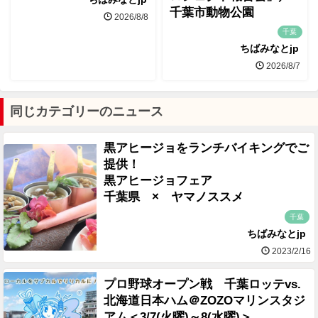
千葉市動物公園
2026/8/8
千葉
ちばみなとjp
2026/8/7
同じカテゴリーのニュース
黒アヒージョをランチバイキングでご
提供！
黒アヒージョフェア
千葉県 × ヤマノススメ
千葉
ちばみなとjp
2023/2/16
プロ野球オープン戦 千葉ロッテvs.
北海道日本ハム＠ZOZOマリンスタジ
アム＜3/7(火曜)～8(水曜)＞