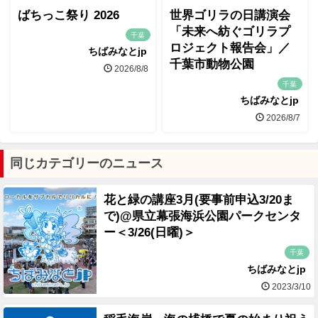
ばちっこ祭り 2026
世界ゴリラの日講演会
「未来へ紡ぐゴリラプ
千葉
ロジェクト報告会」／
ちばみなとjp
千葉市動物公園
2026/8/8
千葉
ちばみなとjp
2026/8/7
同じカテゴリーのニュース
花と緑の講座3月(要事前申込3/20ま
で)@県立幕張海浜公園パークセンタ
ー＜3/26(日曜)＞
千葉
ちばみなとjp
2023/3/10