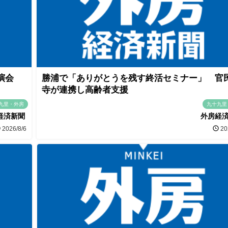
講演会
勝浦で「ありがとうを残す終活セミナー」 官
寺が連携し高齢者支援
九里・外房
九十九里
経済新聞
外房経
2026/8/6
20