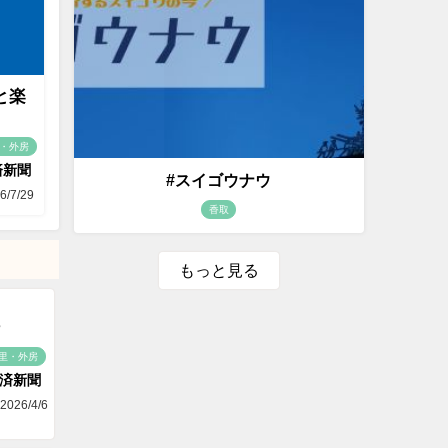
と楽
・外房
済新聞
#スイゴウナウ
6/7/29
香取
もっと見る
里・外房
済新聞
2026/4/6