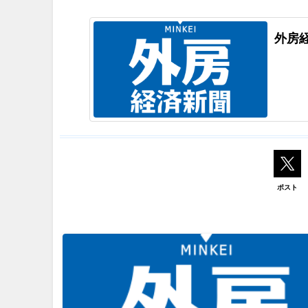
外房
ポスト