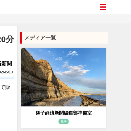
0分
メディア一覧
済新聞
26/5/13
）で販
銚子経済新聞編集部準備室
銚子