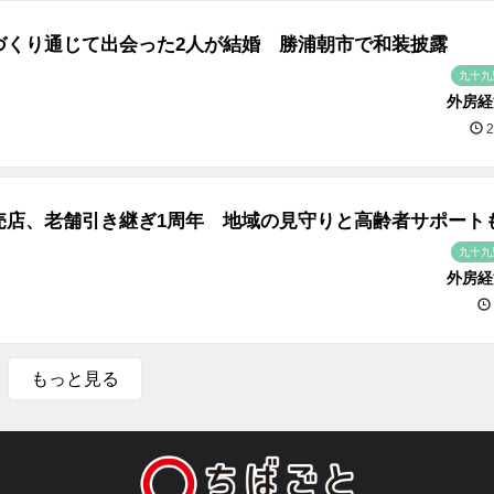
づくり通じて出会った2人が結婚 勝浦朝市で和装披露
九十九
外房経
2
売店、老舗引き継ぎ1周年 地域の見守りと高齢者サポート
九十九
外房経
もっと見る