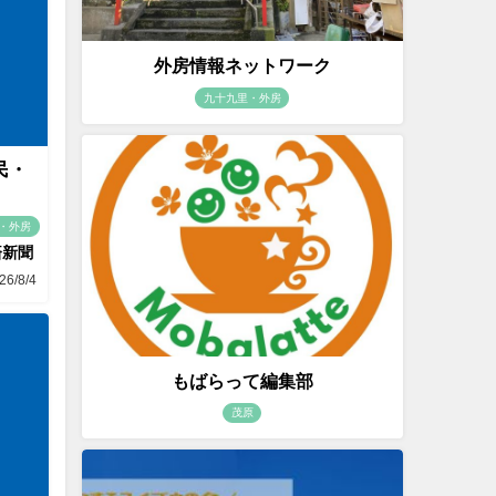
外房情報ネットワーク
九十九里・外房
民・
・外房
済新聞
26/8/4
もばらって編集部
茂原