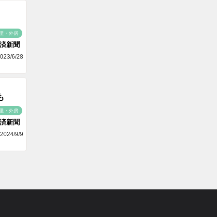
里・外房
済新聞
023/6/28
も
里・外房
済新聞
2024/9/9