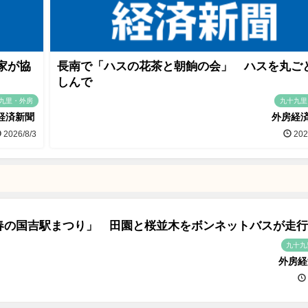
家が協
長南で「ハスの花茶と朝餉の会」 ハスを丸ご
しんで
九里・外房
九十九里
経済新聞
外房経
2026/8/3
202
春の国吉駅まつり」 田園と桜並木をボンネットバスが走行
九十九
外房経