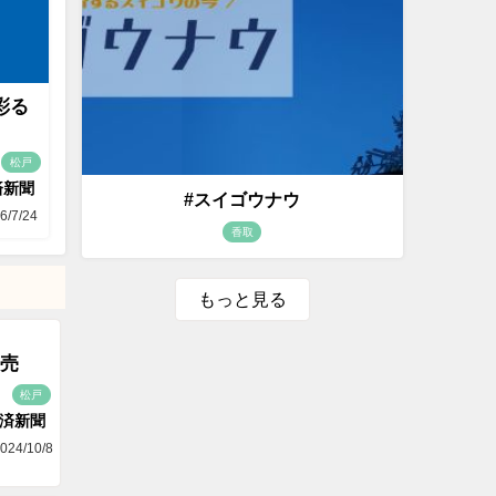
彩る
松戸
済新聞
#スイゴウナウ
6/7/24
香取
もっと見る
売
松戸
済新聞
024/10/8