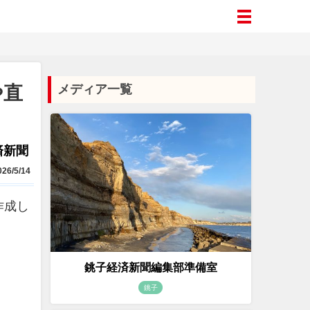
や直
メディア一覧
済新聞
26/5/14
作成し
銚子経済新聞編集部準備室
銚子