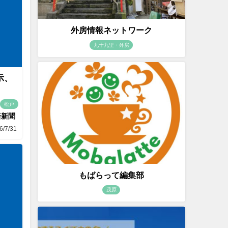
外房情報ネットワーク
九十九里・外房
示、
松戸
済新聞
6/7/31
もばらって編集部
茂原