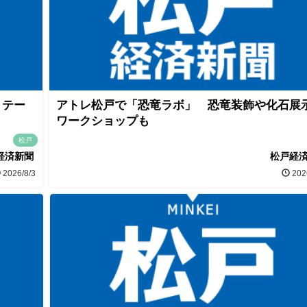
」テー
アトレ松戸で「恐竜ラボ」 恐竜装飾や化石展
ワークショップも
松戸
経済新聞
松戸経
2026/8/3
202