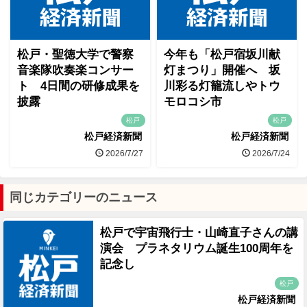
松戸・聖徳大学で警察
今年も「松戸宿坂川献
音楽隊吹奏楽コンサー
灯まつり」開催へ 坂
ト 4日間の研修成果を
川彩る灯籠流しやトウ
披露
モロコシ市
松戸
松戸
松戸経済新聞
松戸経済新聞
2026/7/27
2026/7/24
同じカテゴリーのニュース
松戸で宇宙飛行士・山崎直子さんの講
演会 プラネタリウム誕生100周年を
記念し
松戸
松戸経済新聞