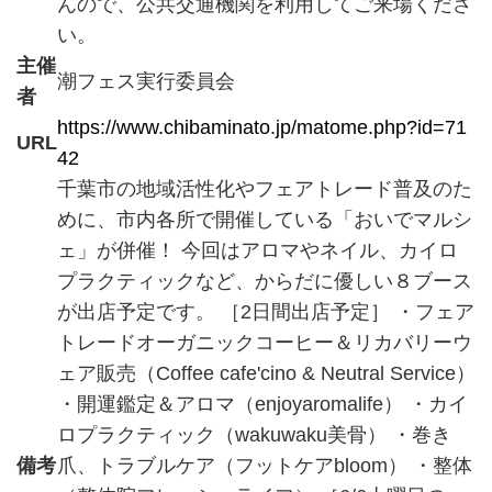
んので、公共交通機関を利用してご来場くださ
い。
主催
潮フェス実行委員会
者
https://www.chibaminato.jp/matome.php?id=71
URL
42
千葉市の地域活性化やフェアトレード普及のた
めに、市内各所で開催している「おいでマルシ
ェ」が併催！ 今回はアロマやネイル、カイロ
プラクティックなど、からだに優しい８ブース
が出店予定です。 ［2日間出店予定］ ・フェア
トレードオーガニックコーヒー＆リカバリーウ
ェア販売（Coffee cafe'cino & Neutral Service）
・開運鑑定＆アロマ（enjoyaromalife） ・カイ
ロプラクティック（wakuwaku美骨） ・巻き
備考
爪、トラブルケア（フットケアbloom） ・整体