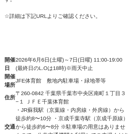
☆詳細は下記URLよりご確認ください。
開催
2026年6月6日(土曜)～7日(日曜) 11:00-19:00
日
(最終日のL.Oは18時)※雨天中止
開催
JFE体育館 敷地内駐車場・緑地帯等
場所
〒260-0842 千葉県千葉市中央区南町１丁目３
住所
−１ ＪＦＥ千葉体育館
・JR蘇我駅（京葉線・内房線・外房線）から
徒歩約8〜10分 ・京成千葉寺駅（京成千原線）
交通
から徒歩約6〜8分 ※駐車場の用意はありませ