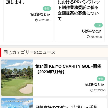
加します。
におけるPRパンフレッ
ト制作業務委託に係る
千葉
企画提案の募集につい
ちばみなとjp
て
2026/8/5
千葉
ちばみなとjp
2026/8/5
同じカテゴリーのニュース
第14回 KEIYO CHARITY GOLF開催
【2023年7月号】
千葉
ちばみなとjp
2023/7/5
日韓友好のマダン（広場）in 千葉