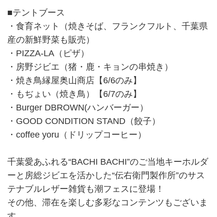
■テントブース
・食育ネット（焼きそば、フランクフルト、千葉県
産の新鮮野菜も販売）
・PIZZA-LA（ピザ）
・房野ジビエ（猪・鹿・キョンの串焼き）
・焼き鳥縁屋奥山商店【6/6のみ】
・もぢょい（焼き鳥）【6/7のみ】
・Burger DBROWN(ハンバーガー）
・GOOD CONDITION STAND（餃子）
・coffee yoru（ドリップコーヒー）
千葉愛あふれる“BACHI BACHI”のご当地キーホルダ
ーと房総ジビエを活かした“伝右衛門製作所”のサス
テナブルレザー雑貨も潮フェスに登場！
その他、滞在を楽しむ多彩なコンテンツもございま
す。