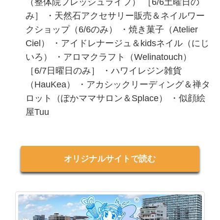
（整体院フレッシュライフ） ［6/6土曜日の
み］ ・天然石アクセサリー販売＆ネイルワー
クショップ（6/6のみ） ・焼き菓子（Atelier
Ciel） ・アイドレナージュ＆kidsネイル（にじ
いろ） ・アロマクラフト（Welinatouch）
［6/7日曜日のみ］ ・ハワイレジン雑貨
（HauKea） ・アカシックリーディング＆禅タ
ロット（ぽかママサロン＆Splace） ・似顔絵
屋Tuu
オリジナルサイトで読む