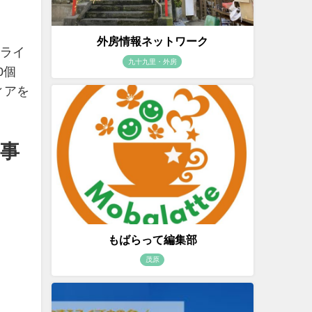
外房情報ネットワーク
ライ
九十九里・外房
0個
ィアを
出事
もばらって編集部
茂原