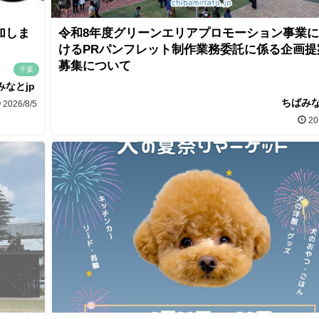
加しま
令和8年度グリーンエリアプロモーション事業
けるPRパンフレット制作業務委託に係る企画提
募集について
千葉
みなとjp
ちばみな
2026/8/5
20