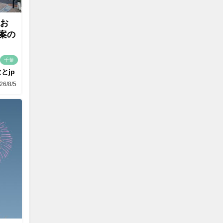
にお
案の
千葉
とjp
26/8/5