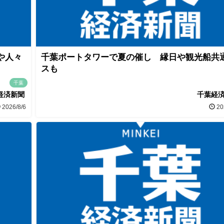
や人々
千葉ポートタワーで夏の催し 縁日や観光船共
スも
千葉
経済新聞
千葉経
2026/8/6
20