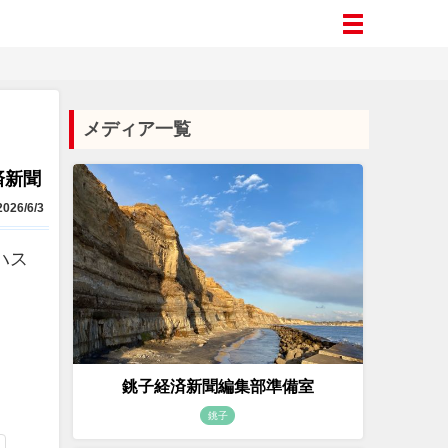
メディア一覧
済新聞
026/6/3
ハス
銚子経済新聞編集部準備室
銚子