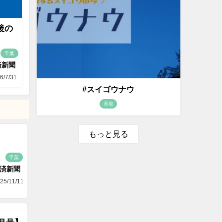
後の
千葉
済新聞
6/7/31
#スイゴウナウ
香取
もっと見る
千葉
済新聞
25/11/11