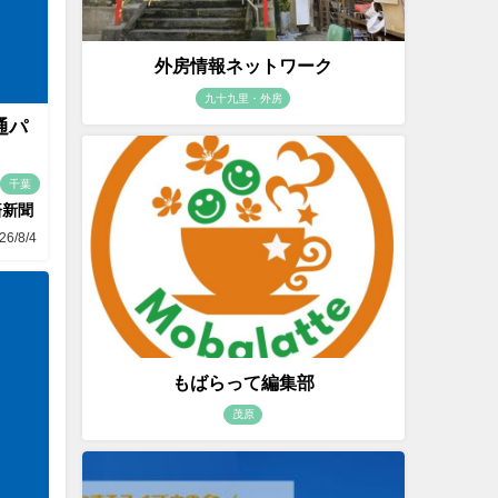
外房情報ネットワーク
九十九里・外房
通パ
千葉
済新聞
26/8/4
もばらって編集部
茂原