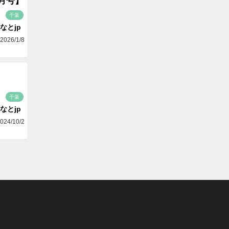
月号】
千葉
なとjp
2026/1/8
千葉
なとjp
024/10/2