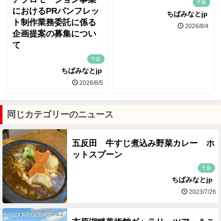
千葉
におけるPRパンフレッ
ちばみなとjp
ト制作業務委託に係る
2026/8/4
企画提案の募集につい
て
千葉
ちばみなとjp
2026/8/5
同じカテゴリーのニュース
五反田 牛すじ煮込み野菜カレー ホ
ットスプーン
千葉
ちばみなとjp
2023/7/26