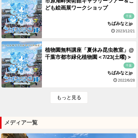
市原湖畔美術館ギャラリーツアー＆こ
ども絵画展ワークショップ
千葉
ちばみなとjp
2023/12/21
植物園無料講座「夏休み昆虫教室」@
千葉市都市緑化植物園＜7/23(土曜)＞
千葉
ちばみなとjp
2022/6/28
もっと見る
メディア一覧