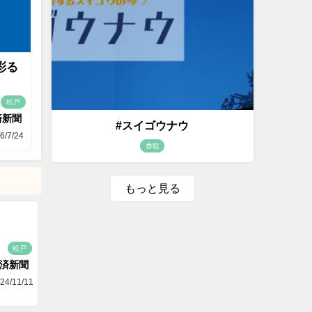
彩る
松戸
済新聞
#スイゴウナウ
6/7/24
香取
もっと見る
松戸
済新聞
24/11/11