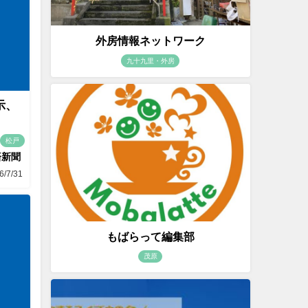
外房情報ネットワーク
九十九里・外房
示、
松戸
済新聞
6/7/31
もばらって編集部
茂原