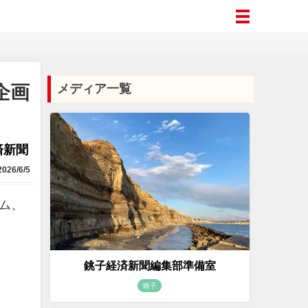
企画
メディア一覧
済新聞
026/6/5
ラム、
銚子経済新聞編集部準備室
銚子