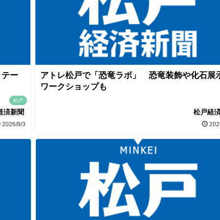
」テー
アトレ松戸で「恐竜ラボ」 恐竜装飾や化石展
ワークショップも
松戸
経済新聞
松戸経
2026/8/3
202