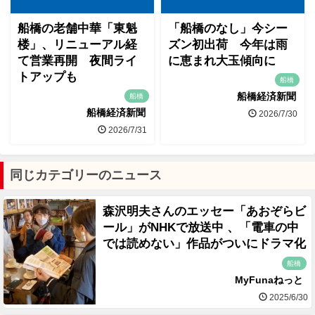
船橋の老舗中華「東魁
「船橋のなし」今シー
楼」、リニューアル経
ズン初出荷 今年は雨
て営業再開 夜間ライ
に恵まれ大玉傾向に
トアップも
船橋
船橋経済新聞
船橋
船橋経済新聞
2026/7/30
2026/7/31
同じカテゴリーのニュース
森沢明夫さんのエッセー「あおぞらビ
ール」がNHKで放送中 、「電車の中
では読めない」作品がついにドラマ化
船橋
MyFunaねっと
2025/6/30