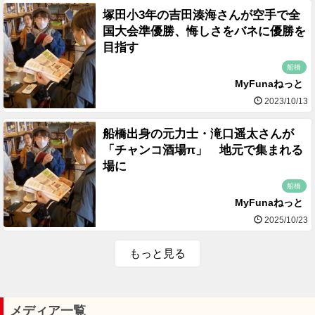
塚田小3年の吉田湊海さんが空手で全
国大会準優勝、悔しさをバネに優勝を
目指す
船橋
MyFunaねっと
2023/10/13
船橋出身の元力士・滝口遥太さんが
「チャンコ酒場π」 地元で集まれる
場に
船橋
MyFunaねっと
2025/10/23
もっと見る
メディア一覧