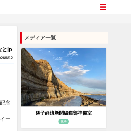
メディア一覧
とjp
26/6/12
と記念
銚子経済新聞編集部準備室
スイー
銚子