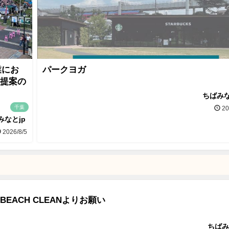
業にお
パークヨガ
画提案の
ちばみな
千葉
20
みなとjp
2026/8/5
I BEACH CLEANよりお願い
ちばみ