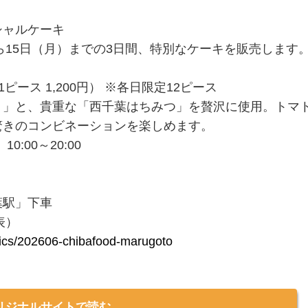
シャルケーキ
ら15日（月）までの3日間、特別なケーキを販売します
ース 1,200円） ※各日限定12ピース
」と、貴重な「西千葉はちみつ」を贅沢に使用。トマ
驚きのコンビネーションを楽しめます。
0:00～20:00
葉駅」下車
表）
opics/202606-chibafood-marugoto
リジナルサイトで読む