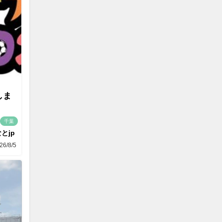
しま
千葉
とjp
26/8/5