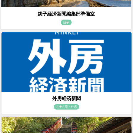
銚子経済新聞編集部準備室
銚子
外房経済新聞
九十九里・外房