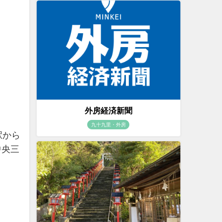
外房経済新聞
九十九里・外房
駅から
中央三