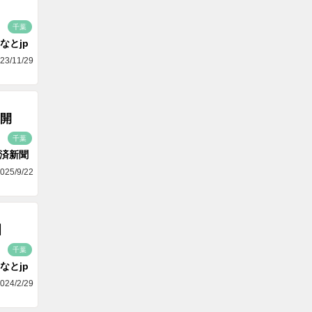
千葉
なとjp
23/11/29
開
千葉
済新聞
025/9/22
】
千葉
なとjp
024/2/29