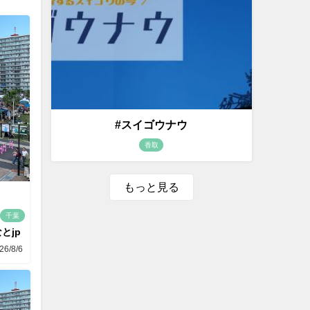
#スイゴウナウ
香取
もっと見る
千葉
とjp
26/8/6