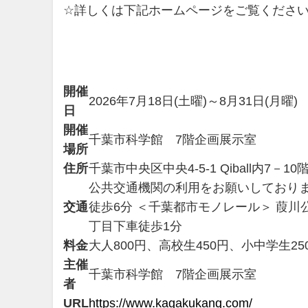
☆詳しくは下記ホームページをご覧くださ
開催
2026年7月18日(土曜)～8月31日(月曜)
日
開催
千葉市科学館 7階企画展示室
場所
住所
千葉市中央区中央4-5-1 Qiball内7－10
公共交通機関の利用をお願いしておりま
交通
徒歩6分 ＜千葉都市モノレール＞ 葭川
丁目下車徒歩1分
料金
大人800円、高校生450円、小中学生2
主催
千葉市科学館 7階企画展示室
者
URL
https://www.kagakukanq.com/