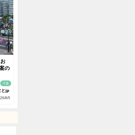
にお
案の
千葉
とjp
26/8/5