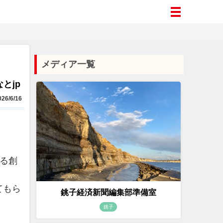
メディア一覧
とjp
26/6/16
る創
てもら
銚子経済新聞編集部準備室
銚子