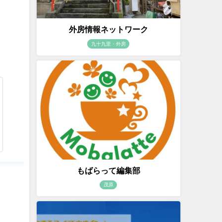
外房情報ネットワーク
九十九里・外房
もばらって編集部
茂原