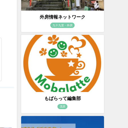
外房情報ネットワーク
九十九里・外房
もばらって編集部
茂原