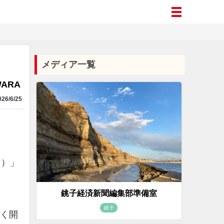
メディア一覧
WARA
26/6/25
り）」
銚子経済新聞編集部準備室
銚子
早く開