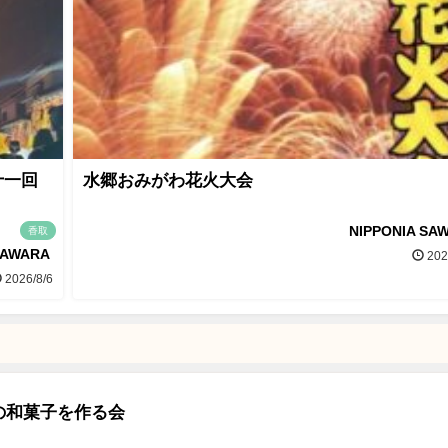
十一回
水郷おみがわ花火大会
NIPPONIA SA
香取
SAWARA
202
2026/8/6
の和菓子を作る会