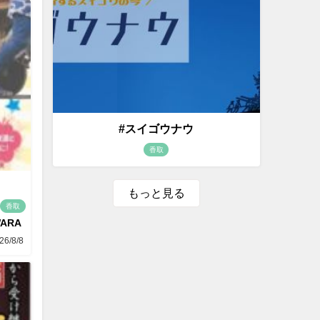
#スイゴウナウ
香取
もっと見る
香取
WARA
26/8/8