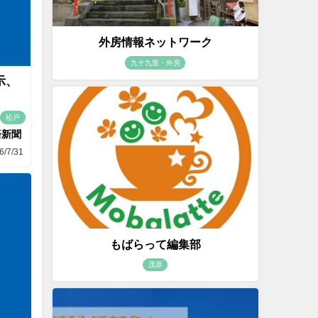
外房情報ネットワーク
九十九里・外房
示、
松戸
済新聞
6/7/31
もばらって編集部
茂原