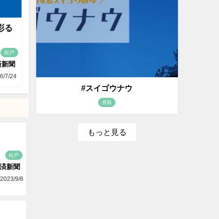
彩る
松戸
済新聞
6/7/24
#スイゴウナウ
香取
もっと見る
松戸
済新聞
2023/9/6