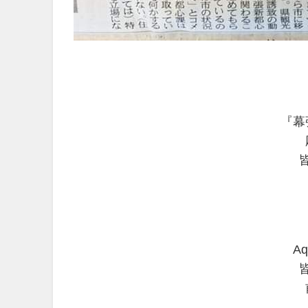
『幕
Aq