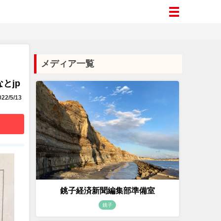
メディア一覧
とjp
22/5/13
銚子経済新聞編集部準備室
銚子