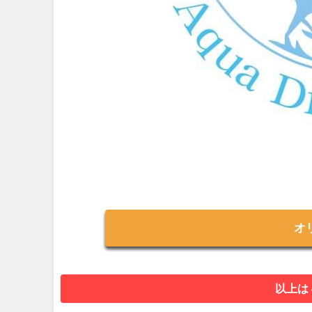
オ
以上は