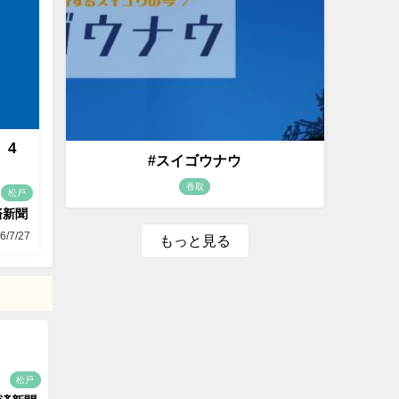
 4
#スイゴウナウ
香取
松戸
済新聞
6/7/27
もっと見る
松戸