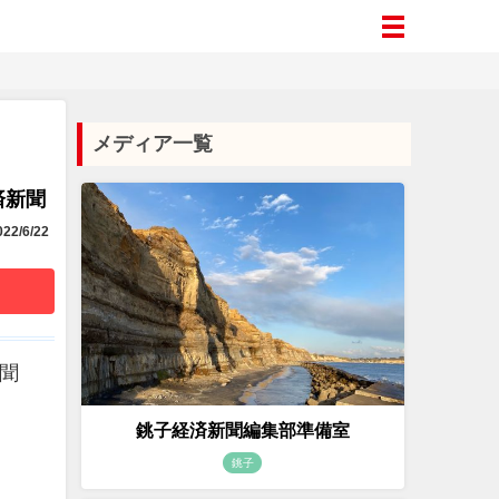
メディア一覧
済新聞
22/6/22
新聞
銚子経済新聞編集部準備室
銚子