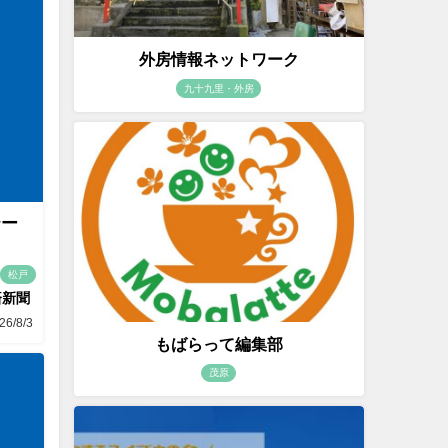
外房情報ネットワーク
九十九里・外房
テー
松戸
済新聞
26/8/3
もばらって編集部
茂原