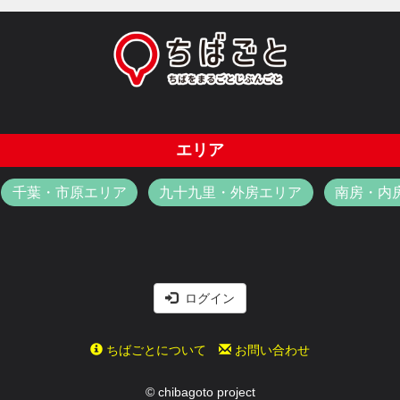
エリア
千葉・市原エリア
九十九里・外房エリア
南房・内
ログイン
ちばごとについて
お問い合わせ
© chibagoto project