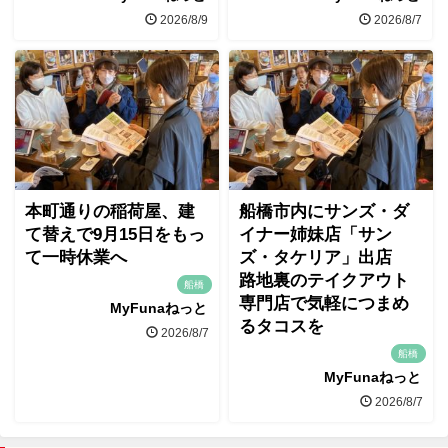
2026/8/9
2026/8/7
本町通りの稲荷屋、建
船橋市内にサンズ・ダ
て替えで9月15日をもっ
イナー姉妹店「サン
て一時休業へ
ズ・タケリア」出店
路地裏のテイクアウト
船橋
専門店で気軽につまめ
MyFunaねっと
るタコスを
2026/8/7
船橋
MyFunaねっと
2026/8/7