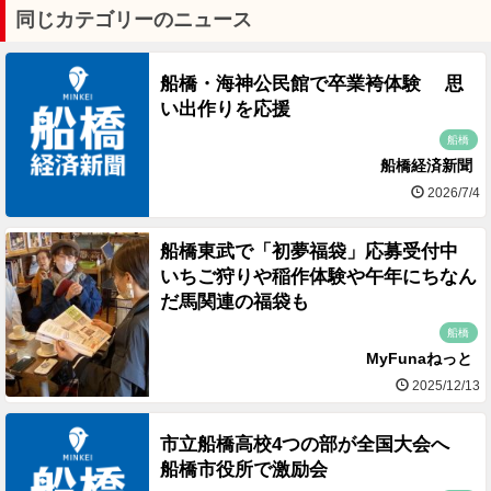
同じカテゴリーのニュース
船橋・海神公民館で卒業袴体験 思
い出作りを応援
船橋
船橋経済新聞
2026/7/4
船橋東武で「初夢福袋」応募受付中
いちご狩りや稲作体験や午年にちなん
だ馬関連の福袋も
船橋
MyFunaねっと
2025/12/13
市立船橋高校4つの部が全国大会へ
船橋市役所で激励会