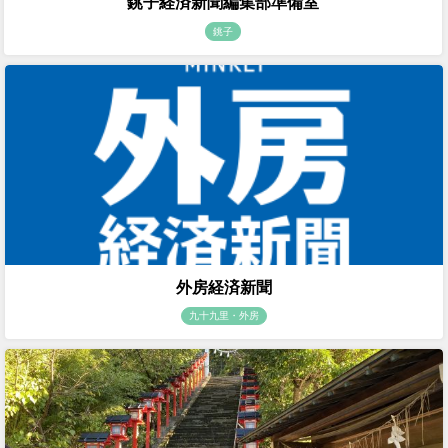
銚子経済新聞編集部準備室
銚子
外房経済新聞
九十九里・外房