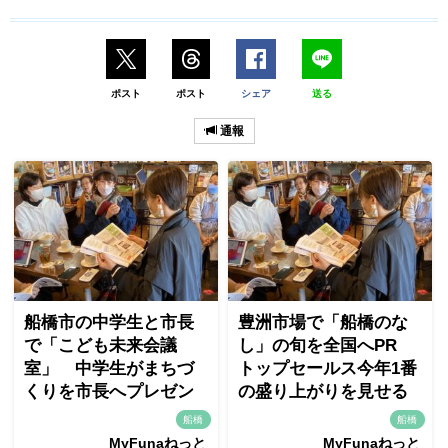
ポスト
ポスト
シェア
送る
通報
船橋市の中学生と市長
豊洲市場で「船橋のな
で「こども未来会議
し」の旬を全国へPR
室」 中学生がまちづ
トップセールス今年1番
くりを市長へプレゼン
の盛り上がりを見せる
船橋
船橋
MyFunaねっと
MyFunaねっと