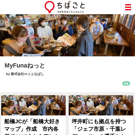
MyFunaねっと
by 株式会社ｍｙふなばし
船橋
船橋JCが「船橋大好き
坪井町にも拠点を持つ
マップ」作成 市内各
「ジェフ市原・千葉レ