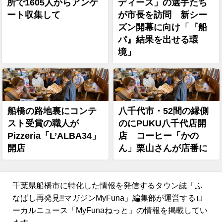
所で1605人からアンケ
ディース」の選手たち
ート収集して
が市長を訪問 新シー
ズン開幕に向け「『船
パ』結果を出せる環
境」
船橋の路地裏にコンテ
八千代市・52間の縁側
スト受賞の職人が
のにPUKU八千代店開
Pizzeria「L’ALBA34」
店 コーヒー「かの
開店
ん」栗山さんが店番に
千葉県船橋市に特化した情報を発信するタウン誌「ふ
なばし再発見!!マガジンMyFuna」編集部が運営するロ
ーカルニュース「MyFunaねっと」の情報を掲載してい