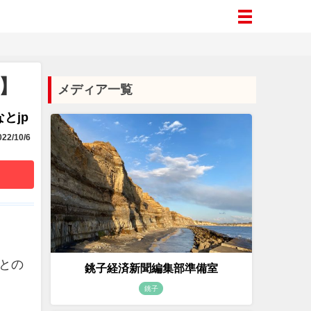
】
メディア一覧
とjp
22/10/6
との
銚子経済新聞編集部準備室
銚子