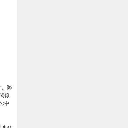
す。弊
関係
の中
りませ