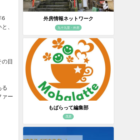
6
外房情報ネットワーク
いと、
九十九里・外房
その目
ある
ファー
もばらって編集部
茂原