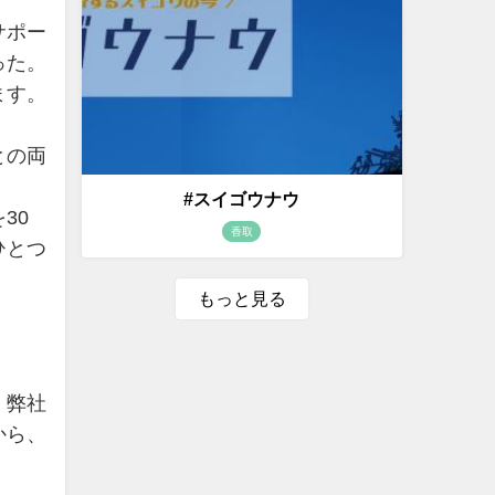
サポー
った。
ます。
との両
#スイゴウナウ
30
香取
ひとつ
もっと見る
。弊社
から、