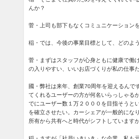
んか？
菅・上司も部下もなくコミュニケーション
稲・では、今後の事業目標として、どのよ
菅・まずはスタッフが心身ともに健康で働
の入りやすい、いいお店づくりが私の仕事
國・弊社は来年、創業70周年を迎えるんで
てくれるユーザーの方が何名いらっしゃるか
でにユーザー数１万２０００を目指そうと
を確立させたい。カーシェアが一般的にな
所有から共有へと時代がシフトしています
稲・さすが「社員いきいき」な企業。私も