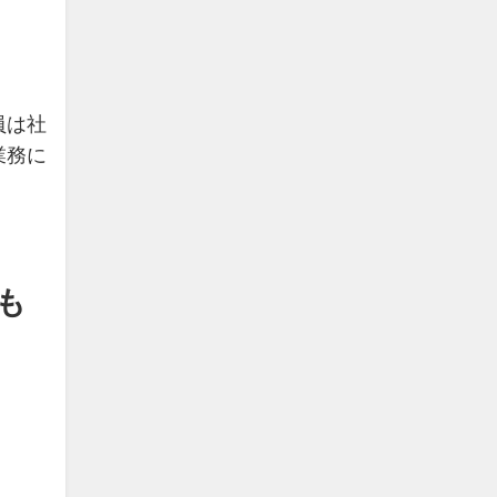
員は社
業務に
も