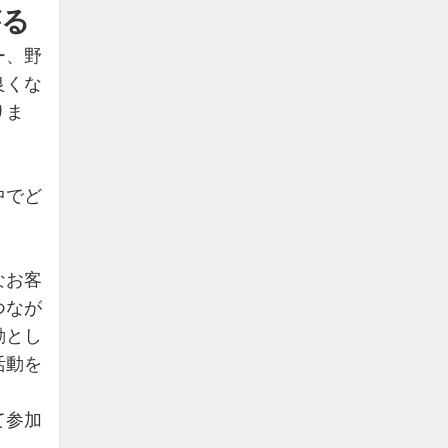
がる
ー、野
良くな
りま
中でど
なお客
つなが
動とし
活動を
て参加