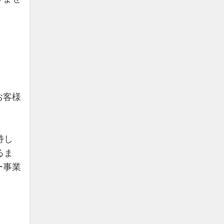
お客様
持し
るま
ー事業