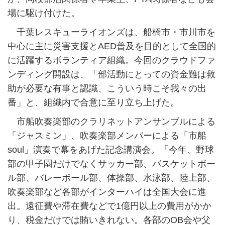
場に駆け付けた。
千葉レスキューライオンズは、船橋市・市川市を
中心に主に災害支援とAED普及を目的として全国的
に活躍するボランティア組織。今回のクラウドファ
ンディング開設は、「部活動にとっての資金難は救
助が必要な有事と認識、こういう時こそ我々の出
番」と、組織内で合意に至り立ち上げた。
市船吹奏楽部のクラリネットアンサンブルによる
「ジャスミン」、吹奏楽部メンバーによる「市船
soul」演奏で幕をあげた記念講演会。「今年、野球
部の甲子園だけでなくサッカー部、バスケットボー
ル部、バレーボール部、体操部、水泳部、陸上部、
吹奏楽部など各部がインターハイは全国大会に進
出。遠征費や滞在費などで1億円以上の費用がかか
り、税金だけでは賄いきれない。各部のOB会や父