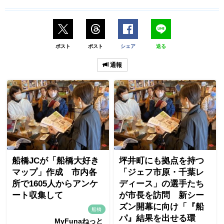
ポスト
ポスト
シェア
送る
通報
船橋JCが「船橋大好き
坪井町にも拠点を持つ
マップ」作成 市内各
「ジェフ市原・千葉レ
所で1605人からアンケ
ディース」の選手たち
ート収集して
が市長を訪問 新シー
ズン開幕に向け「『船
船橋
パ』結果を出せる環
MyFunaねっと