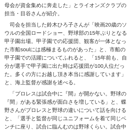
母会が資金集めに奔走した」とライオンズクラブの
担当・目谷さんが紹介。
司会を担当した鈴木ひろ子さんが「映画20歳のソ
ウルの全国ロードショー、野球部の15年ぶりとなる
甲子園出場。甲子園での応援団、観客が一体となっ
た市船soulには感極まるものがあった」と、市船の
甲子園での活躍についてふれると、「15年前も、自
分が選手で甲子園に出た時は応援団が100人位だっ
た。多くの方にお越し頂き本当に感謝しています」
と、海上監督が感謝を述べる。
「プロレスは試合中に『間』が開かない。野球の
『間」がある緊張感が面白さを増している」と、蝶
野さんがプロレスと野球の違いについて話を向ける
と、「選手と監督が同じユニフォームを着て同じベ
ンチに座り、試合に臨んむのは野球くらい。試合中