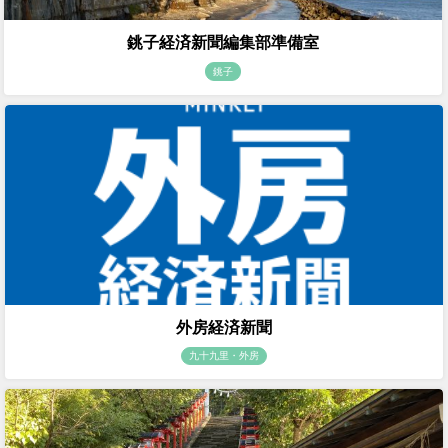
銚子経済新聞編集部準備室
銚子
外房経済新聞
九十九里・外房