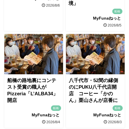
境」
2026/8/6
船橋
MyFunaねっと
2026/8/5
船橋の路地裏にコンテ
八千代市・52間の縁側
スト受賞の職人が
のにPUKU八千代店開
Pizzeria「L’ALBA34」
店 コーヒー「かの
開店
ん」栗山さんが店番に
船橋
船橋
MyFunaねっと
MyFunaねっと
2026/8/4
2026/8/3