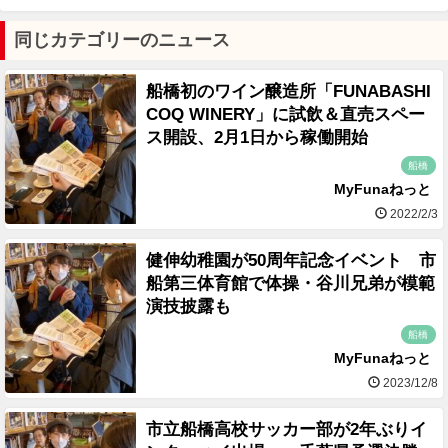
同じカテゴリーのニュース
船橋初のワイン醸造所「FUNABASHI
COQ WINERY」に試飲＆直売スペー
ス開設、2月1日から稼働開始
船橋
MyFunaねっと
2022/2/3
健伸幼稚園が50周年記念イベント 市
船第三体育館で体操・谷川兄弟が模範
演技披露も
船橋
MyFunaねっと
2023/12/8
市立船橋高校サッカー部が2年ぶりイ