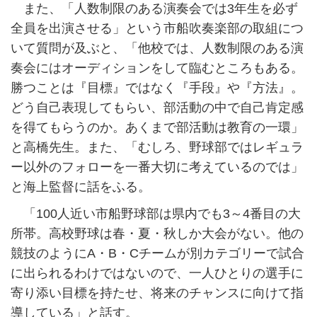
また、「人数制限のある演奏会では3年生を必ず
全員を出演させる」という市船吹奏楽部の取組につ
いて質問が及ぶと、「他校では、人数制限のある演
奏会にはオーディションをして臨むところもある。
勝つことは『目標』ではなく『手段』や『方法』。
どう自己表現してもらい、部活動の中で自己肯定感
を得てもらうのか。あくまで部活動は教育の一環」
と高橋先生。また、「むしろ、野球部ではレギュラ
ー以外のフォローを一番大切に考えているのでは」
と海上監督に話をふる。
「100人近い市船野球部は県内でも3～4番目の大
所帯。高校野球は春・夏・秋しか大会がない。他の
競技のようにA・B・Cチームが別カテゴリーで試合
に出られるわけではないので、一人ひとりの選手に
寄り添い目標を持たせ、将来のチャンスに向けて指
導している」と話す。