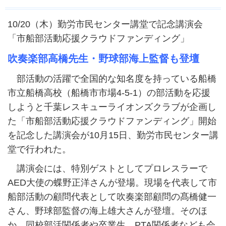
10/20（木）勤労市民センター講堂で記念講演会
「市船部活動応援クラウドファンディング」
吹奏楽部高橋先生・野球部海上監督も登壇
部活動の活躍で全国的な知名度を持っている船橋
市立船橋高校（船橋市市場4-5-1）の部活動を応援
しようと千葉レスキューライオンズクラブが企画し
た「市船部活動応援クラウドファンディング」開始
を記念した講演会が10月15日、勤労市民センター講
堂で行われた。
講演会には、特別ゲストとしてプロレスラーで
AED大使の蝶野正洋さんが登場。現場を代表して市
船部活動の顧問代表として吹奏楽部顧問の髙橋健一
さん、野球部監督の海上雄大さんが登壇。そのほ
か、同校部活関係者や卒業生、PTA関係者なども会