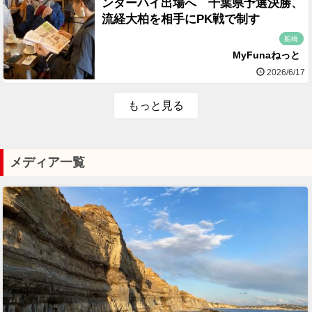
ンターハイ出場へ 千葉県予選決勝、
流経大柏を相手にPK戦で制す
船橋
MyFunaねっと
2026/6/17
もっと見る
メディア一覧