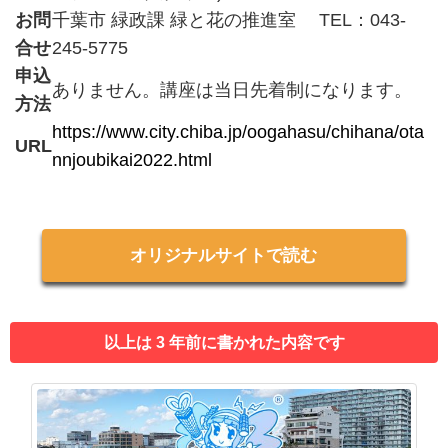
お問
千葉市 緑政課 緑と花の推進室 TEL：043‐
合せ
245-5775
申込
ありません。講座は当日先着制になります。
方法
https://www.city.chiba.jp/oogahasu/chihana/ota
URL
nnjoubikai2022.html
オリジナルサイトで読む
以上は 3 年前に書かれた内容です